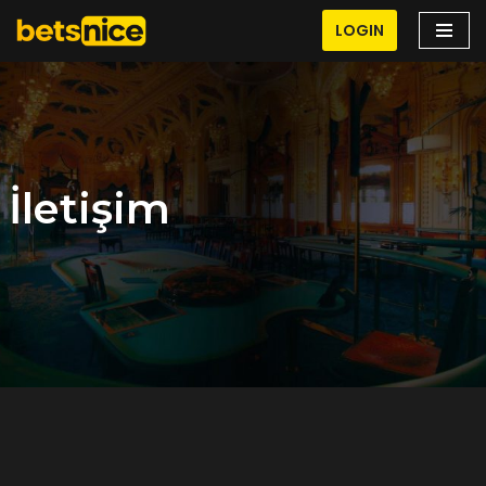
LOGIN
İçeriğe
geç
İletişim